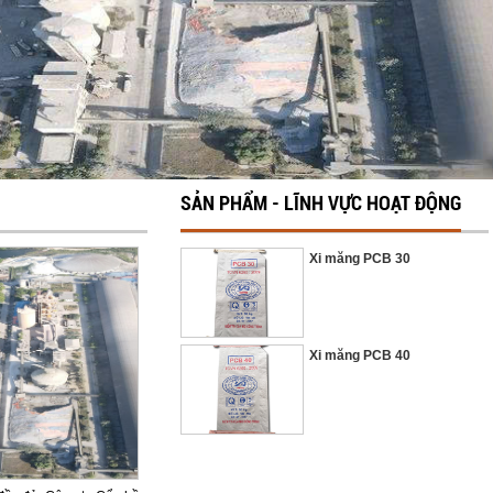
SẢN PHẨM - LĨNH VỰC HOẠT ĐỘNG
Xi măng PCB 30
Xi măng PCB 40