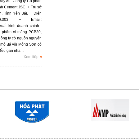
y đủ: Công ty Cổ phần
inh Cement JSC. + Trụ sở
h, Tỉnh Yên Bái. + Điện
86.303. + Email:
uất kinh doanh chính :
ản phẩm xi măng PCB30,
ông ty có nguồn nguyên
h, mỏ đá vôi Mông Sơn có
đều gần nhà ...
Xem tiếp