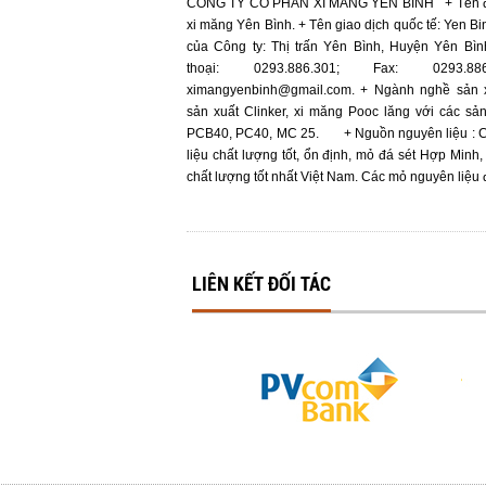
CÔNG TY CỔ PHẦN XI MĂNG YÊN BÌNH + Tên đầ
xi măng Yên Bình. + Tên giao dịch quốc tế: Yen B
của Công ty: Thị trấn Yên Bình, Huyện Yên Bìn
thoại: 0293.886.301; Fax: 0293.8
ximangyenbinh@gmail.com. + Ngành nghề sản x
sản xuất Clinker, xi măng Pooc lăng với các s
PCB40, PC40, MC 25. + Nguồn nguyên liệu : C
liệu chất lượng tốt, ổn định, mỏ đá sét Hợp Min
chất lượng tốt nhất Việt Nam. Các mỏ nguyên liệu 
LIÊN KẾT ĐỐI TÁC