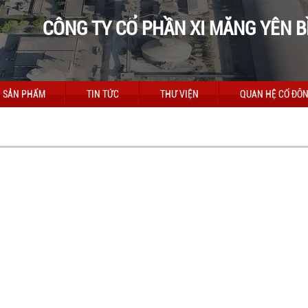
CÔNG TY CỔ PHẦN XI MĂNG YÊN B
SẢN PHẨM
TIN TỨC
THƯ VIỆN
QUAN HỆ CỔ ĐÔ