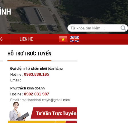
ÌNH
NG
LIÊN HỆ
HỖ TRỢ TRỰC TUYẾN
Đại diện nhà phân phối bán hàng
0963.838.165
Hotline :
Email :
Phụ trách kinh doanh
0902 031 987
Hotline :
Email :
maithanhhai.xmyb@gmail.com