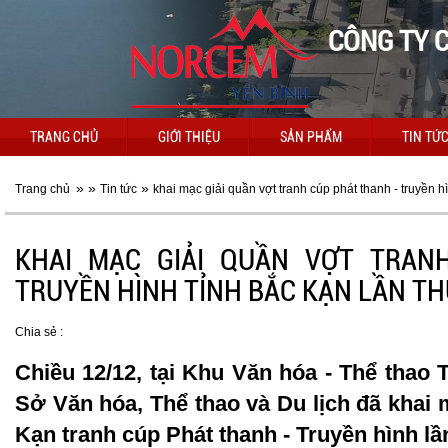
CÔNG TY C
TRANG CHỦ
GIỚI THIỆU
SẢN PHẨM
TIN TỨ
»
»
»
Trang chủ
Tin tức
khai mạc giải quần vợt tranh cúp phát thanh - truyền hìn
KHAI MẠC GIẢI QUẦN VỢT TRAN
TRUYỀN HÌNH TỈNH BẮC KẠN LẦN THỨ
Chia sẻ :
Chiều 12/12, tại Khu Văn hóa - Thể thao 
Sở Văn hóa, Thể thao và Du lịch đã khai 
Kạn tranh cúp Phát thanh - Truyền hình lần