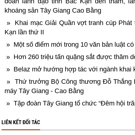
đoàn lãnh đạo tỉnh Bắc Kạn đến thăm, là
khoáng sản Tây Giang Cao Bằng
»
Khai mạc Giải Quần vợt tranh cúp Phát t
Kạn lần thứ II
»
Một số điểm mới trong 10 văn bản luật co
»
Hơn 260 triệu tấn quặng sắt được thăm d
»
Belaz mở hướng hợp tác với ngành khai 
»
Thứ trưởng Bộ Công thương Đỗ Thắng Hả
máy Tây Giang - Cao Bằng
»
Tập đoàn Tây Giang tổ chức “Đêm hội tr
LIÊN KẾT ĐỐI TÁC