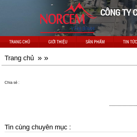
CÔNG TY C
TRANG CHỦ
GIỚI THIỆU
SẢN PHẨM
TIN TỨ
»
»
Trang chủ
Chia sẻ :
----------------------
Tin cùng chuyên mục :