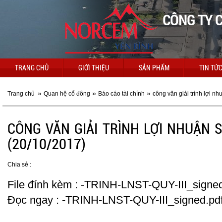
CÔNG TY C
TRANG CHỦ
GIỚI THIỆU
SẢN PHẨM
TIN TỨ
»
»
»
Trang chủ
Quan hệ cổ đông
Báo cáo tài chính
công văn giải trình lợi nhu
CÔNG VĂN GIẢI TRÌNH LỢI NHUẬN S
(20/10/2017)
Chia sẻ :
File đính kèm :
-TRINH-LNST-QUY-III_signed.
Đọc ngay :
-TRINH-LNST-QUY-III_signed.pd