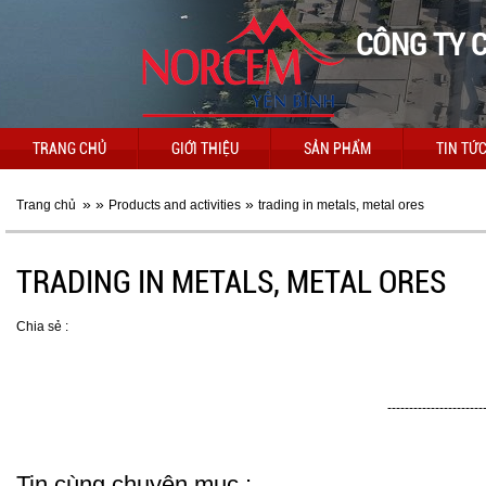
CÔNG TY C
TRANG CHỦ
GIỚI THIỆU
SẢN PHẨM
TIN TỨ
»
»
»
Trang chủ
Products and activities
trading in metals, metal ores
TRADING IN METALS, METAL ORES
Chia sẻ :
----------------------
Tin cùng chuyên mục :