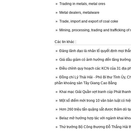
»
Trading in metals, metal ores
»
Metal dealers, metalware
»
Trade, import and export of coal coke
»
Mining, processing, trading and trafficking of
Các tin khác :
»
Đảng lãnh đạo là nhân tố quyết định mọi thắn
»
Giá dầu giảm có ảnh hưởng đến tăng trưởn
»
Điều chỉnh quy hoạch các KCN của 31 địa 
»
Đồng chí Lý Thái Hải - Phó Bí thư Tỉnh Ủy, C
phần khoáng sản Tây Giang Cao Bằng
»
Khai mạc Giải Quần vợt tranh cúp Phát thanh -
»
Một số điểm mới trong 10 văn bản luật có hi
»
Hơn 260 triệu tấn quặng sắt được thăm dò t
»
Belaz mở hướng hợp tác với ngành khai kho
»
Thứ trưởng Bộ Công thương Đỗ Thắng Hải th