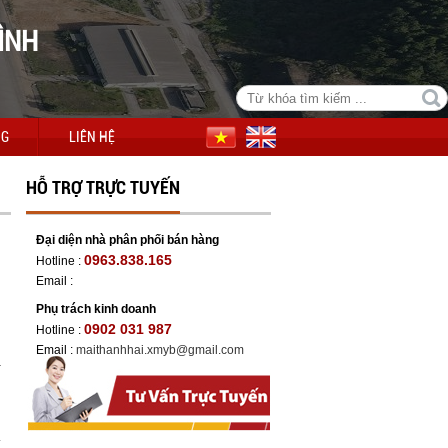
ÌNH
NG
LIÊN HỆ
HỖ TRỢ TRỰC TUYẾN
Đại diện nhà phân phối bán hàng
0963.838.165
Hotline :
Email :
Phụ trách kinh doanh
0902 031 987
Hotline :
Email :
maithanhhai.xmyb@gmail.com
-