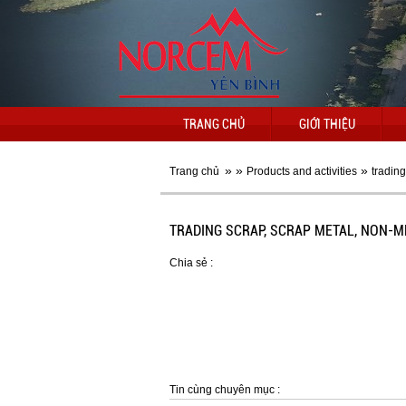
TRANG CHỦ
GIỚI THIỆU
»
»
»
Trang chủ
Products and activities
tradin
TRADING SCRAP, SCRAP METAL, NON-M
Chia sẻ :
Tin cùng chuyên mục :