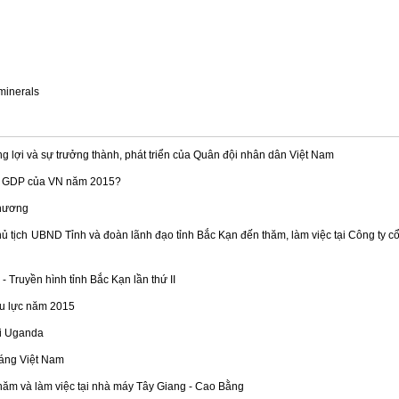
 minerals
g lợi và sự trưởng thành, phát triển của Quân đội nhân dân Việt Nam
g GDP của VN năm 2015?
phương
hủ tịch UBND Tỉnh và đoàn lãnh đạo tỉnh Bắc Kạn đến thăm, làm việc tại Công ty c
 Truyền hình tỉnh Bắc Kạn lần thứ II
ệu lực năm 2015
ại Uganda
áng Việt Nam
ăm và làm việc tại nhà máy Tây Giang - Cao Bằng