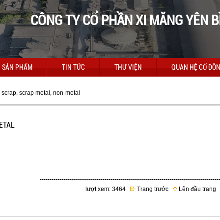
CÔNG TY CỔ PHẦN XI MĂNG YÊN B
SẢN PHẨM
TIN TỨC
THƯ VIỆN
QUAN HỆ CỔ ĐÔ
g scrap, scrap metal, non-metal
ETAL
-------------------------------------------------------------------------------------------
lượt xem: 3464
Trang trước
Lên đầu trang