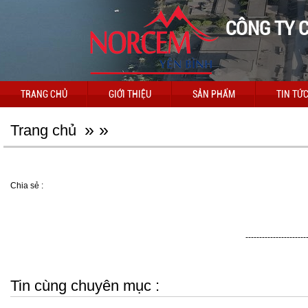
CÔNG TY C
TRANG CHỦ
GIỚI THIỆU
SẢN PHẨM
TIN TỨ
»
»
Trang chủ
Chia sẻ :
----------------------
Tin cùng chuyên mục :