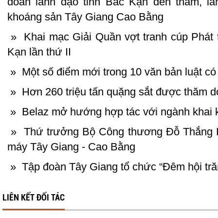
đoàn lãnh đạo tỉnh Bắc Kạn đến thăm, là
khoáng sản Tây Giang Cao Bằng
»
Khai mạc Giải Quần vợt tranh cúp Phát t
Kạn lần thứ II
»
Một số điểm mới trong 10 văn bản luật co
»
Hơn 260 triệu tấn quặng sắt được thăm d
»
Belaz mở hướng hợp tác với ngành khai 
»
Thứ trưởng Bộ Công thương Đỗ Thắng Hả
máy Tây Giang - Cao Bằng
»
Tập đoàn Tây Giang tổ chức “Đêm hội tr
LIÊN KẾT ĐỐI TÁC